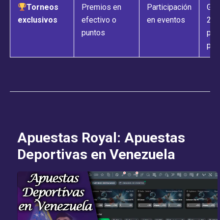
Torneos
Premios en
Participación
Gan
exclusivos
efectivo o
en eventos
2,0
puntos
pun
pók
Apuestas Royal: Apuestas
Deportivas en Venezuela