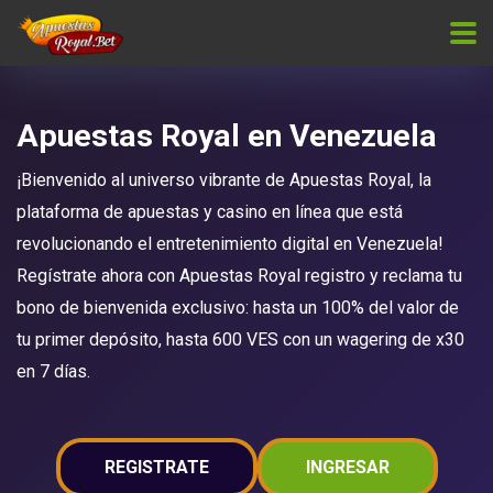
Apuestas Royal en Venezuela
¡Bienvenido al universo vibrante de Apuestas Royal, la
plataforma de apuestas y casino en línea que está
revolucionando el entretenimiento digital en Venezuela!
Regístrate ahora con Apuestas Royal registro y reclama tu
bono de bienvenida exclusivo: hasta un 100% del valor de
tu primer depósito, hasta 600 VES con un wagering de x30
en 7 días.
REGISTRATE
INGRESAR