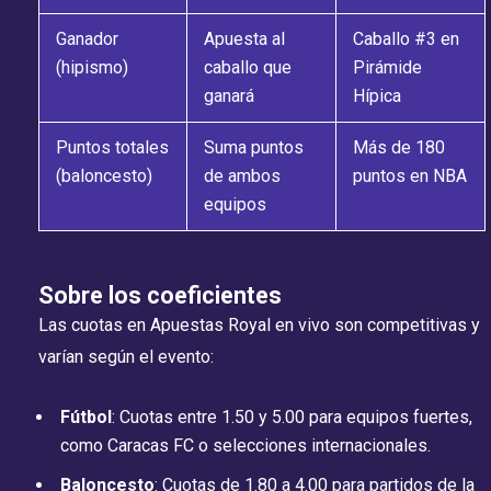
Ganador
Apuesta al
Caballo #3 en
(hipismo)
caballo que
Pirámide
ganará
Hípica
Puntos totales
Suma puntos
Más de 180
(baloncesto)
de ambos
puntos en NBA
equipos
Sobre los coeficientes
Las cuotas en Apuestas Royal en vivo son competitivas y
varían según el evento:
Fútbol
: Cuotas entre 1.50 y 5.00 para equipos fuertes,
como Caracas FC o selecciones internacionales.
Baloncesto
: Cuotas de 1.80 a 4.00 para partidos de la