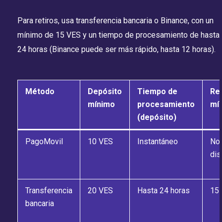
Para retiros, usa transferencia bancaria o Binance, con un
mínimo de 15 VES y un tiempo de procesamiento de hasta
24 horas (Binance puede ser más rápido, hasta 12 horas).
Método
Depósito
Tiempo de
Ret
mínimo
procesamiento
mí
(depósito)
PagoMovil
10 VES
Instantáneo
No
dis
Transferencia
20 VES
Hasta 24 horas
15
bancaria