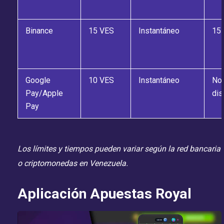
Binance
15 VES
Instantáneo
15
Google
10 VES
Instantáneo
No
Pay/Apple
dis
Pay
Los límites y tiempos pueden variar según la red bancaria
o criptomonedas en Venezuela.
Aplicación Apuestas Royal