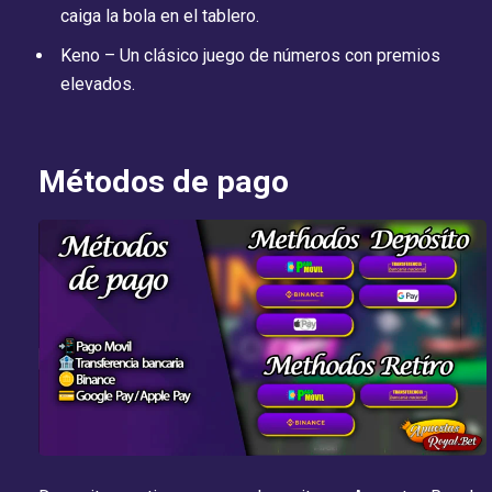
caiga la bola en el tablero.
Keno – Un clásico juego de números con premios
elevados.
Métodos de pago