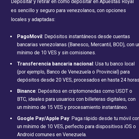
Depositar y retirar en como depositar en Apuestas Royal
es sencillo y seguro para venezolanos, con opciones
locales y adaptadas:
PagoMovil
: Depósitos instantáneos desde cuentas
bancarias venezolanas (Banesco, Mercantil, BOD), con u
mínimo de 10 VES y sin comisiones.
Transferencia bancaria nacional
: Usa tu banco local
(por ejemplo, Banco de Venezuela o Provincial) para
depósitos desde 20 VES, procesados en hasta 24 horas
Binance
: Depósitos en criptomonedas como USDT o
BTC, ideales para usuarios con billeteras digitales, con
un mínimo de 15 VES y procesamiento instantáneo.
Google Pay/Apple Pay
: Paga rápido desde tu móvil co
un mínimo de 10 VES, perfecto para dispositivos iOS o
Android comunes en Venezuela.