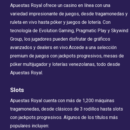
Apuestas Royal ofrece un casino en línea con una
variedad impresionante de juegos, desde tragamonedas y
ruleta en vivo hasta póker y juegos de lotería. Con
tecnología de Evolution Gaming, Pragmatic Play y Skywind
Group, los jugadores pueden disfrutar de gráficos
avanzados y dealers en vivo.Accede a una selección
premium de juegos con jackpots progresivos, mesas de
póker multijugador y loterías venezolanas, todo desde
Apuestas Royal.
Slots
Apuestas Royal cuenta con más de 1,200 máquinas
tragamonedas, desde clásicos de 3 rodillos hasta slots
con jackpots progresivos. Algunos de los títulos más
populares incluyen: